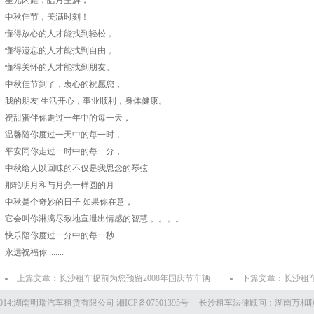
星光闪耀，皓月生辉，
中秋佳节，美满时刻！
懂得放心的人才能找到轻松，
懂得遗忘的人才能找到自由，
懂得关怀的人才能找到朋友。
中秋佳节到了，衷心的祝愿您，
我的朋友 生活开心，事业顺利，身体健康。
祝甜蜜伴你走过一年中的每一天，
温馨随你度过一天中的每一时，
平安同你走过一时中的每一分，
中秋给人以回味的不仅是我思念的琴弦
那轮明月和与月亮一样圆的月
中秋是个奇妙的日子 如果你在意，
它会叫你淋漓尽致地宣泄出情感的智慧 。。。。
快乐陪你度过一分中的每一秒
永远祝福你 .......
上篇文章：
长沙租车提前为您预留2008年国庆节车辆
下篇文章：
长沙租
 2007-2014:湖南明瑞汽车租赁有限公司 湘ICP备07501395号 长沙租车法律顾问：湖