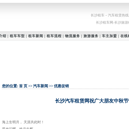
长沙租车－汽车租赁热线：073
长沙租车网-长沙旅
介绍
|
租车车型
|
租车新闻
|
租车流程
|
物流服务
|
旅游服务
|
车主加盟
|
在线
您的位置:
首 页
>>
汽车新闻
>>
优惠促销
长沙汽车租赁网祝广大朋友中秋节
海上生明月， 天涯共此时！